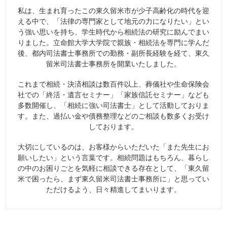
私は、生まれ育ったこの東久留米市が少子高齢化の時代を迎
える中で、「法律の専門家として地元の力になりたい」とい
う強い思いを持ち、学生時代から相続法の研究に励んでまい
りました。立命館大学大学院で親族・相続法を専門に学んだ
後、都内司法書士事務所での勤務・副所長経験を経て、東久
留米司法書士事務所を開業いたしました。
これまで相続・決済相談は数百件以上、葬儀社や生命保険会
社での「終活・遺言セミナー」「家族信託セミナー」なども
多数開催し、「相続に強い司法書士」として活動しておりま
す。また、過払い金や債務整理などのご相談も数多くお受け
しております。
大切にしているのは、お客様からいただいた「また先生にお
願いしたい」という言葉です。相続問題はもちろん、暮らし
の中のお困りごとを気軽に相談できる存在として、「東久留
米で困ったら、まず東久留米司法書士事務所に」と思ってい
ただけるよう、日々精進してまいります。