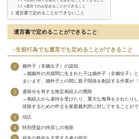
○遺言でのみ定めることができること
遺言書で定めることができないこと
遺言書で定めることができること
○生前行為でも遺言でも定めることができること
婚外子（非嫡出子）の認知
→婚姻外の夫婦間に生まれた子は婚外子（非嫡出子）と
まいます。婚外子との間に親子関係を創設する作業が「
遺留分を有する推定相続人の廃除
→相続人から虐待を受けたり、重大な侮辱をされたりし
排除するための申立を家庭裁判所に対してすることがで
信託
特別受益の持戻しの免除
祖先の祭祀を主宰する者の指定