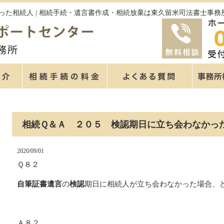
った相続人 | 相続手続・遺言書作成・相続放棄は東久留米司法書士事務
相続Ｑ＆Ａ ２０５ 検認期日に立ち会わなかっ
2020/09/01
Ｑ８２
自筆証書遺言
の
検認
期日に相続人が立ち会わなかった場合、
Ａ８２