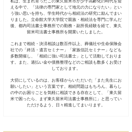
私は、生まれ育ったこの東久留米市が少子高齢化の時代を迎
える中で、「法律の専門家として地元の力になりたい」とい
う強い思いを持ち、学生時代から相続法の研究に励んでまい
りました。立命館大学大学院で親族・相続法を専門に学んだ
後、都内司法書士事務所での勤務・副所長経験を経て、東久
留米司法書士事務所を開業いたしました。
これまで相続・決済相談は数百件以上、葬儀社や生命保険会
社での「終活・遺言セミナー」「家族信託セミナー」なども
多数開催し、「相続に強い司法書士」として活動しておりま
す。また、過払い金や債務整理などのご相談も数多くお受け
しております。
大切にしているのは、お客様からいただいた「また先生にお
願いしたい」という言葉です。相続問題はもちろん、暮らし
の中のお困りごとを気軽に相談できる存在として、「東久留
米で困ったら、まず東久留米司法書士事務所に」と思ってい
ただけるよう、日々精進してまいります。