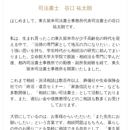
司法書士 谷口 祐太朗
はじめまして。東久留米司法書士事務所代表司法書士の谷口
祐太朗です。
私は、生まれ育ったこの東久留米市が少子高齢化の時代を迎
える中で、「法律の専門家として地元の力になりたい」とい
う強い思いを持ち、学生時代から相続法の研究に励んでまい
りました。立命館大学大学院で親族・相続法を専門に学んだ
後、都内司法書士事務所での勤務・副所長経験を経て、東久
留米司法書士事務所を開業いたしました。
これまで相続・決済相談は数百件以上、葬儀社や生命保険会
社での「終活・遺言セミナー」「家族信託セミナー」なども
多数開催し、「相続に強い司法書士」として活動しておりま
す。また、過払い金や債務整理などのご相談も数多くお受け
しております。
大切にしているのは、お客様からいただいた「また先生にお
願いしたい」という言葉です。相続問題はもちろん、暮らし
の中のお困りごとを気軽に相談できる存在として、「東久留