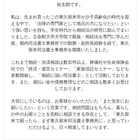
祐太朗です。
私は、生まれ育ったこの東久留米市が少子高齢化の時代を迎
える中で、「法律の専門家として地元の力になりたい」とい
う強い思いを持ち、学生時代から相続法の研究に励んでまい
りました。立命館大学大学院で親族・相続法を専門に学んだ
後、都内司法書士事務所での勤務・副所長経験を経て、東久
留米司法書士事務所を開業いたしました。
これまで相続・決済相談は数百件以上、葬儀社や生命保険会
社での「終活・遺言セミナー」「家族信託セミナー」なども
多数開催し、「相続に強い司法書士」として活動しておりま
す。また、過払い金や債務整理などのご相談も数多くお受け
しております。
大切にしているのは、お客様からいただいた「また先生にお
願いしたい」という言葉です。相続問題はもちろん、暮らし
の中のお困りごとを気軽に相談できる存在として、「東久留
米で困ったら、まず東久留米司法書士事務所に」と思ってい
ただけるよう、日々精進してまいります。