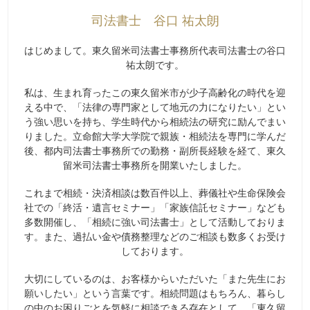
司法書士 谷口 祐太朗
はじめまして。東久留米司法書士事務所代表司法書士の谷口
祐太朗です。
私は、生まれ育ったこの東久留米市が少子高齢化の時代を迎
える中で、「法律の専門家として地元の力になりたい」とい
う強い思いを持ち、学生時代から相続法の研究に励んでまい
りました。立命館大学大学院で親族・相続法を専門に学んだ
後、都内司法書士事務所での勤務・副所長経験を経て、東久
留米司法書士事務所を開業いたしました。
これまで相続・決済相談は数百件以上、葬儀社や生命保険会
社での「終活・遺言セミナー」「家族信託セミナー」なども
多数開催し、「相続に強い司法書士」として活動しておりま
す。また、過払い金や債務整理などのご相談も数多くお受け
しております。
大切にしているのは、お客様からいただいた「また先生にお
願いしたい」という言葉です。相続問題はもちろん、暮らし
の中のお困りごとを気軽に相談できる存在として、「東久留